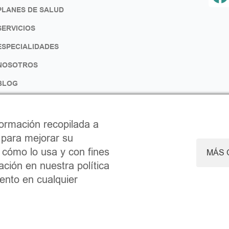
PLANES DE SALUD
c
SERVICIOS
ESPECIALIDADES
NOSOTROS
BLOG
CONTACTO
k
TRABAJA CON NOSOTROS
ormación recopilada a
 para mejorar su
r cómo lo usa y con fines
MÁS 
ción en nuestra política
ento en cualquier
de Privacidad
Accesibilidad
Canal Interno de Informa