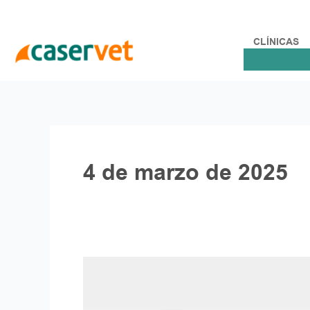
Ir
al
contenido
CLÍNICAS
4 de marzo de 2025
La
nueva
normativa
para