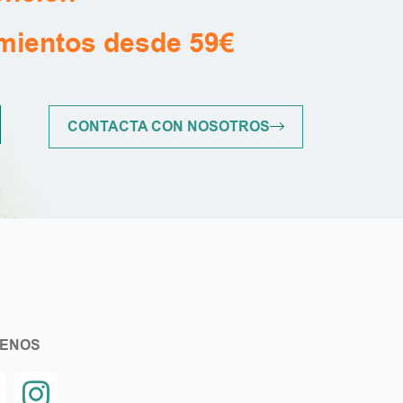
amientos desde 59€
CONTACTA CON NOSOTROS
UENOS
F
I