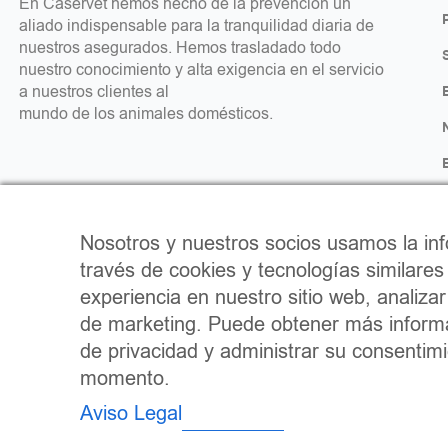
En Caservet hemos hecho de la prevención un
aliado indispensable para la tranquilidad diaria de
nuestros asegurados. Hemos trasladado todo
nuestro conocimiento y alta exigencia en el servicio
a nuestros clientes al
mundo de los animales domésticos.
Nosotros y nuestros socios usamos la inf
través de cookies y tecnologías similares
experiencia en nuestro sitio web, analiza
de marketing. Puede obtener más informa
de privacidad y administrar su consentimi
momento.
Aviso Legal
Política de Cookies
Política 
Aviso Legal
Informe relativo al Impuesto sobre Sociedades