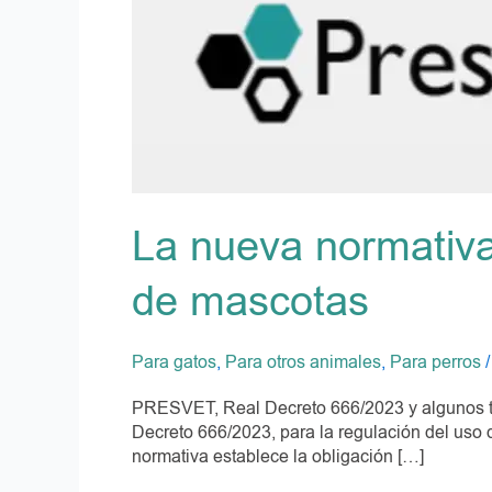
antibióticos
explicada
para
propietarios
de
mascotas
La nueva normativa 
de mascotas
Para gatos
,
Para otros animales
,
Para perros
PRESVET, Real Decreto 666/2023 y algunos té
Decreto 666/2023, para la regulación del uso d
normativa establece la obligación […]