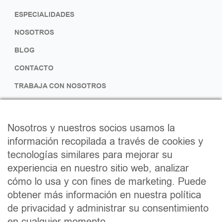
ESPECIALIDADES
NOSOTROS
BLOG
CONTACTO
TRABAJA CON NOSOTROS
SÍGUENOS
Nosotros y nuestros socios usamos la
F
I
información recopilada a través de cookies y
tecnologías similares para mejorar su
a
n
experiencia en nuestro sitio web, analizar
c
s
cómo lo usa y con fines de marketing. Puede
e
t
obtener más información en nuestra política
b
a
de privacidad y administrar su consentimiento
en cualquier momento.