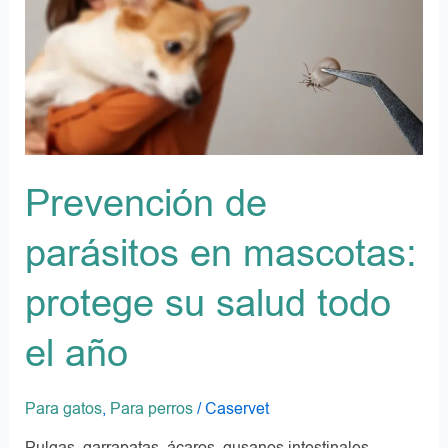
protege
su
salud
todo
el
año
Prevención de
parásitos en mascotas:
protege su salud todo
el año
Para gatos
,
Para perros
/
Caservet
Pulgas, garrapatas, ácaros, gusanos intestinales…