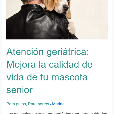
de
vida
de
tu
mascota
senior
Atención geriátrica:
Mejora la calidad de
vida de tu mascota
senior
Para gatos
,
Para perros
/
Marina