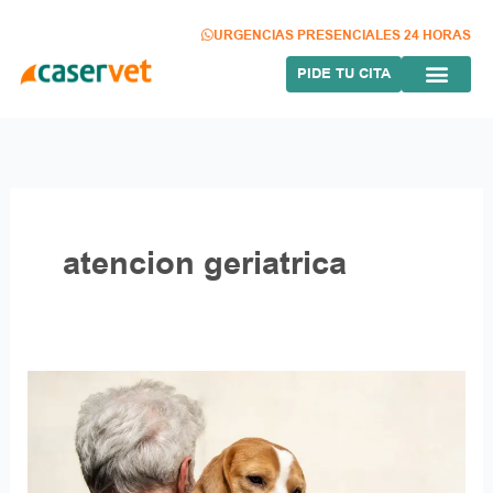
Ir
al
URGENCIAS PRESENCIALES 24 HORAS
contenido
PIDE TU CITA
atencion geriatrica
Atención
geriátrica:
Mejora
la
calidad