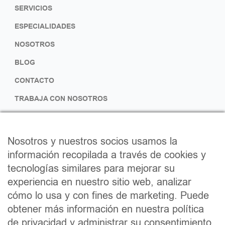
SERVICIOS
ESPECIALIDADES
NOSOTROS
BLOG
CONTACTO
TRABAJA CON NOSOTROS
SÍGUENOS
Nosotros y nuestros socios usamos la
F
I
información recopilada a través de cookies y
tecnologías similares para mejorar su
a
n
experiencia en nuestro sitio web, analizar
c
s
cómo lo usa y con fines de marketing. Puede
e
t
obtener más información en nuestra política
de privacidad y administrar su consentimiento