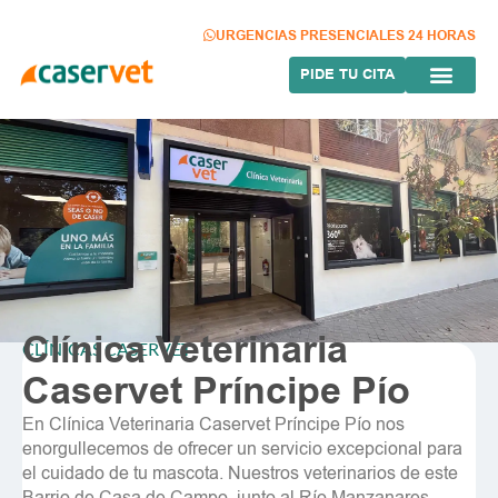
Ir
al
URGENCIAS PRESENCIALES 24 HORAS
contenido
PIDE TU CITA
Clínica Veterinaria
CLÍNICAS CASERVET
Caservet Príncipe Pío
En Clínica Veterinaria Caservet Príncipe Pío nos
enorgullecemos de ofrecer un servicio excepcional para
el cuidado de tu mascota. Nuestros veterinarios de este