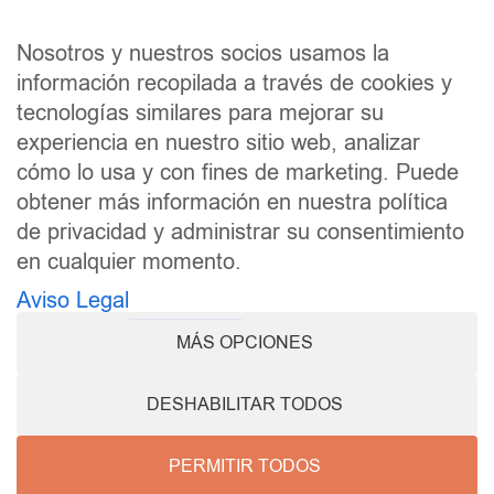
TRABAJA CON NOSOTROS
Nosotros y nuestros socios usamos la
información recopilada a través de cookies y
SÍGUENOS
tecnologías similares para mejorar su
experiencia en nuestro sitio web, analizar
F
I
cómo lo usa y con fines de marketing. Puede
a
n
obtener más información en nuestra política
c
s
de privacidad y administrar su consentimiento
e
t
en cualquier momento.
b
a
Aviso Legal
o
g
Aviso Legal
Política de Cookies
MÁS OPCIONES
o
r
Política de Privacidad
Accesibilidad
DESHABILITAR TODOS
k
a
Canal Interno de Información
m
PERMITIR TODOS
Informe relativo al Impuesto sobre Sociedades