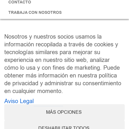
CONTACTO
TRABAJA CON NOSOTROS
SÍGUENOS
Nosotros y nuestros socios usamos la
F
I
información recopilada a través de cookies y
tecnologías similares para mejorar su
a
n
experiencia en nuestro sitio web, analizar
c
s
cómo lo usa y con fines de marketing. Puede
e
t
obtener más información en nuestra política
b
a
de privacidad y administrar su consentimiento
en cualquier momento.
o
g
Aviso Legal
Política de Cookies
Aviso Legal
o
r
Política de Privacidad
Accesibilidad
k
a
MÁS OPCIONES
Canal Interno de Información
m
DESHABILITAR TODOS