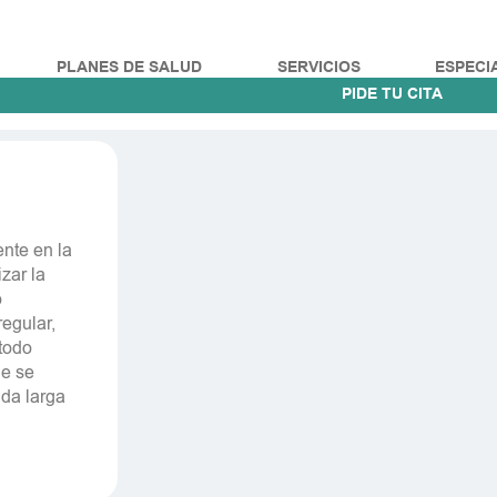
PLANES DE SALUD
SERVICIOS
ESPECI
PIDE TU CITA
ente en la
zar la
o
regular,
 todo
ue se
da larga