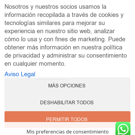
SÍGUENOS
Nosotros y nuestros socios usamos la
F
I
información recopilada a través de cookies y
tecnologías similares para mejorar su
a
n
experiencia en nuestro sitio web, analizar
c
s
cómo lo usa y con fines de marketing. Puede
e
t
obtener más información en nuestra política
b
a
de privacidad y administrar su consentimiento
en cualquier momento.
o
g
Aviso Legal
Política de Cookies
Aviso Legal
o
r
Política de Privacidad
Accesibilidad
k
a
MÁS OPCIONES
Canal Interno de Información
m
DESHABILITAR TODOS
Informe relativo al Impuesto sobre Sociedades
PERMITIR TODOS
© Caser Seguros
Mis preferencias de consentimiento